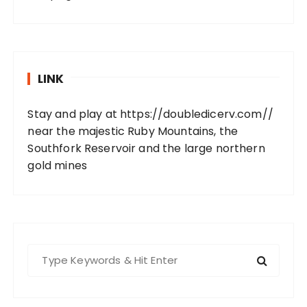
LINK
Stay and play at
https://doubledicerv.com//
near the majestic Ruby Mountains, the
Southfork Reservoir and the large northern
gold mines
S
e
a
r