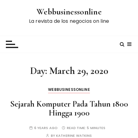
S
Webbusinessonline
k
i
La revista de los negocios on line
p
t
o
c
o
n
Day:
March 29, 2020
t
e
n
WEBBUSINESSONLINE
t
Sejarah Komputer Pada Tahun 1800
Hingga 1900
6 YEARS AGO
READ TIME:
5 MINUTES
BY
KATHERINE WATKINS