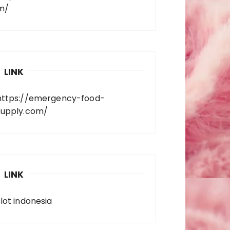
m/
LINK
https://emergency-food-
supply.com/
LINK
slot indonesia