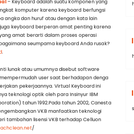
ual
– Keyboard adalah suatu komponen yang
angkat komputer karena keyboard berfungsi
pa angka dan huruf atau dengan kata lain
 juga keyboard berperan amat penting karena
 yang amat berarti dalam proses operasi
pi bagaimana seumpama keyboard Anda rusak?
d
.
ranti lunak atau umumnya disebut software
uk mempermudah user saat berhadapan denga
jakan pekerjaannya. Virtual Keyboard ini
ya teknologi optik oleh para Insinyur IBM
poration) tahun 1992.Pada tahun 2002, Canesta
s
engembangkan VKB manfaatkan teknologi
beri tambahan lisensi VKB terhadap Celluon
achclean.net
/