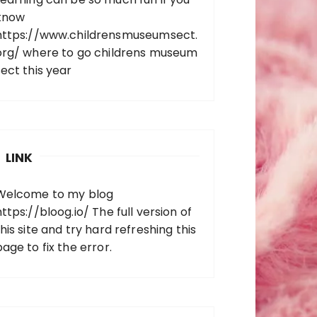
know
https://www.childrensmuseumsect.
org/
where to go childrens museum
sect this year
LINK
Welcome to my blog
https://bloog.io/
The full version of
his site and try hard refreshing this
page to fix the error.