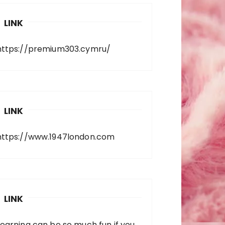
LINK
https://premium303.cymru/
LINK
https://www.1947london.com
LINK
Learning can be so much fun if you