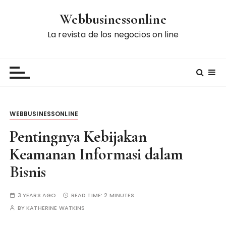
S
Webbusinessonline
k
i
La revista de los negocios on line
p
t
o
c
o
n
WEBBUSINESSONLINE
t
e
Pentingnya Kebijakan
n
Keamanan Informasi dalam
t
Bisnis
3 YEARS AGO
READ TIME:
2 MINUTES
BY
KATHERINE WATKINS