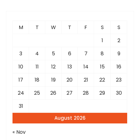
r
c
h
f
M
T
W
T
F
S
S
o
r
1
2
:
3
4
5
6
7
8
9
10
11
12
13
14
15
16
17
18
19
20
21
22
23
24
25
26
27
28
29
30
31
August 2026
« Nov