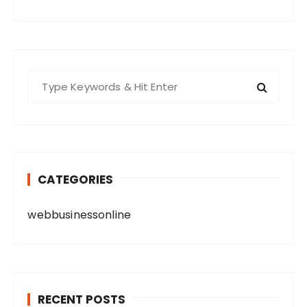
S
e
a
r
c
h
CATEGORIES
f
o
webbusinessonline
r
:
RECENT POSTS