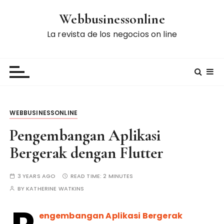
S
Webbusinessonline
k
i
La revista de los negocios on line
p
t
o
c
o
n
WEBBUSINESSONLINE
t
e
Pengembangan Aplikasi
n
Bergerak dengan Flutter
t
3 YEARS AGO
READ TIME:
2 MINUTES
BY
KATHERINE WATKINS
engembangan Aplikasi Bergerak