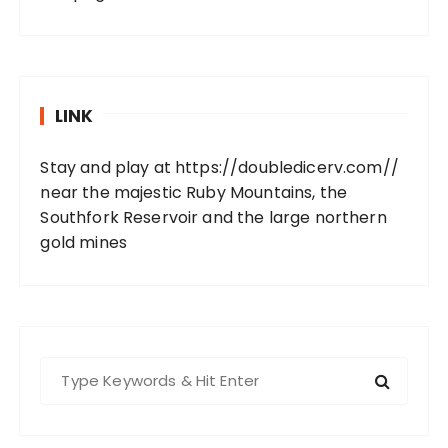
LINK
Stay and play at
https://doubledicerv.com//
near the majestic Ruby Mountains, the
Southfork Reservoir and the large northern
gold mines
S
e
a
r