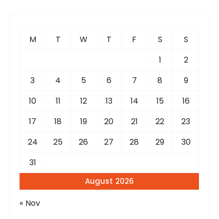
c
h
f
M
T
W
T
F
S
S
o
r
1
2
:
3
4
5
6
7
8
9
10
11
12
13
14
15
16
17
18
19
20
21
22
23
24
25
26
27
28
29
30
31
August 2026
« Nov