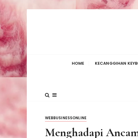
S
k
i
p
t
o
c
HOME
KECANGGIHAN KEYB
o
n
t
e
n
t
WEBBUSINESSONLINE
Menghadapi Ancam