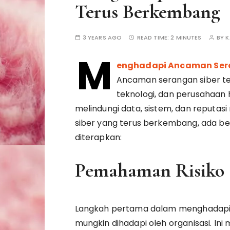
Terus Berkembang
3 YEARS AGO
READ TIME:
2 MINUTES
BY
K
M
enghadapi Ancaman Ser
Ancaman serangan siber t
teknologi, dan perusahaan h
melindungi data, sistem, dan reput
siber yang terus berkembang, ada b
diterapkan:
Pemahaman Risiko
Langkah pertama dalam menghadapi 
mungkin dihadapi oleh organisasi. Ini m