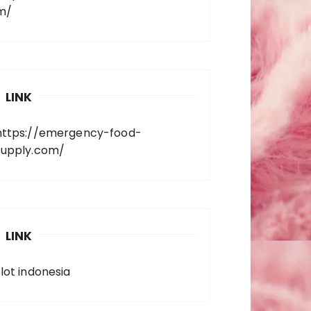
m/
LINK
https://emergency-food-
supply.com/
LINK
slot indonesia