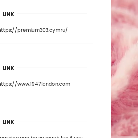
LINK
https://premium303.cymru/
LINK
https://www.1947london.com
LINK
Learning can be so much fun if you