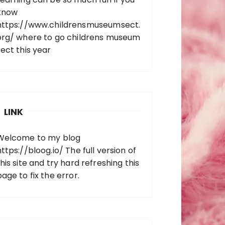
know
https://www.childrensmuseumsect.
org/
where to go childrens museum
sect this year
LINK
Welcome to my blog
https://bloog.io/
The full version of
his site and try hard refreshing this
page to fix the error.