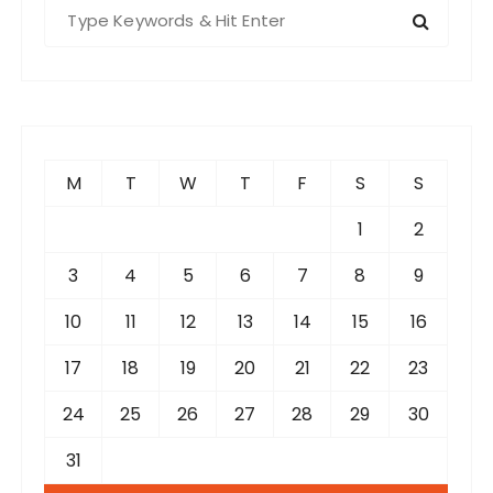
S
e
a
r
c
h
f
M
T
W
T
F
S
S
o
r
1
2
:
3
4
5
6
7
8
9
10
11
12
13
14
15
16
17
18
19
20
21
22
23
24
25
26
27
28
29
30
31