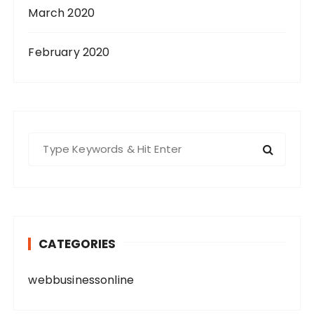
March 2020
February 2020
S
e
a
r
c
h
CATEGORIES
f
o
webbusinessonline
r
: