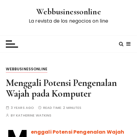
S
Webbusinessonline
k
i
La revista de los negocios on line
p
t
o
c
o
n
WEBBUSINESSONLINE
t
e
Menggali Potensi Pengenalan
n
Wajah pada Komputer
t
3 YEARS AGO
READ TIME:
2 MINUTES
BY
KATHERINE WATKINS
enggali Potensi Pengenalan Wajah