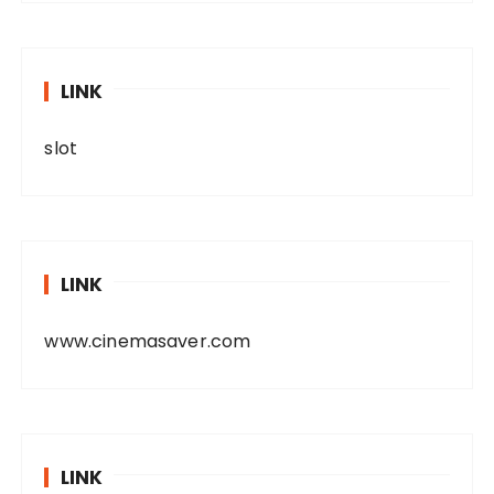
LINK
slot
LINK
www.cinemasaver.com
LINK