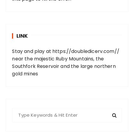
LINK
Stay and play at
https://doubledicerv.com//
near the majestic Ruby Mountains, the
Southfork Reservoir and the large northern
gold mines
S
e
a
r