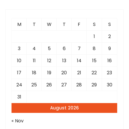
c
h
f
M
T
W
T
F
S
S
o
r
1
2
:
3
4
5
6
7
8
9
10
11
12
13
14
15
16
17
18
19
20
21
22
23
24
25
26
27
28
29
30
31
August 2026
« Nov