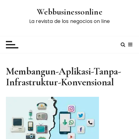
S
Webbusinessonline
k
i
La revista de los negocios on line
p
t
o
c
o
n
Membangun-Aplikasi-Tanpa-
t
Infrastruktur-Konvensional
e
n
t