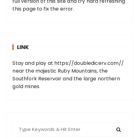
full version of this site and try hard refreshing
this page to fix the error.
LINK
Stay and play at
https://doubledicerv.com//
near the majestic Ruby Mountains, the
Southfork Reservoir and the large northern
gold mines
S
e