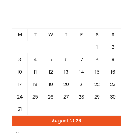
a
r
c
h
f
M
T
W
T
F
S
S
o
r
1
2
:
3
4
5
6
7
8
9
10
11
12
13
14
15
16
17
18
19
20
21
22
23
24
25
26
27
28
29
30
31
August 2026