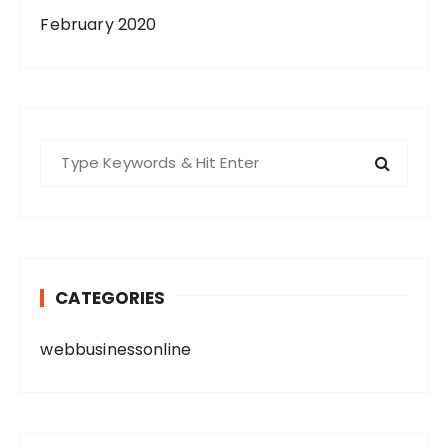
February 2020
S
e
a
r
c
h
CATEGORIES
f
o
webbusinessonline
r
: