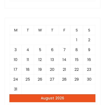
a
r
c
h
f
M
T
W
T
F
S
S
o
r
1
2
:
3
4
5
6
7
8
9
10
11
12
13
14
15
16
17
18
19
20
21
22
23
24
25
26
27
28
29
30
31
August 2026