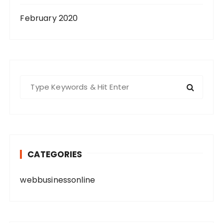
February 2020
S
e
a
r
c
h
CATEGORIES
f
o
webbusinessonline
r
: