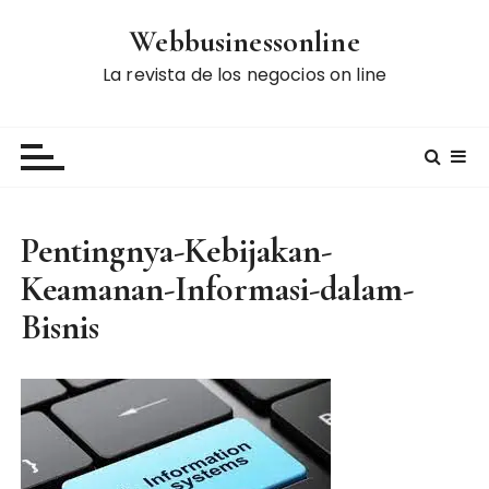
S
Webbusinessonline
k
i
La revista de los negocios on line
p
t
o
c
o
n
Pentingnya-Kebijakan-
t
Keamanan-Informasi-dalam-
e
n
Bisnis
t